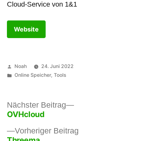
Cloud-Service von 1&1
Website
Veröffentlicht
Noah
24. Juni 2022
von
Veröffentlicht
Online Speicher
,
Tools
in
Nächster
Nächster Beitrag
OVHcloud
Beitrag:
Beitragsnavigation
Vorheriger
Vorheriger Beitrag
Threema
Beitrag: