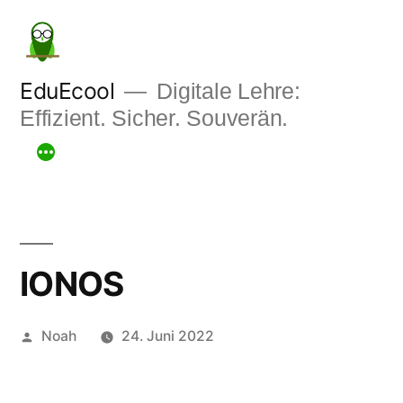
Zum
Inhalt
springen
EduEcool
Digitale Lehre:
Effizient. Sicher. Souverän.
IONOS
Veröffentlicht
Noah
24. Juni 2022
von