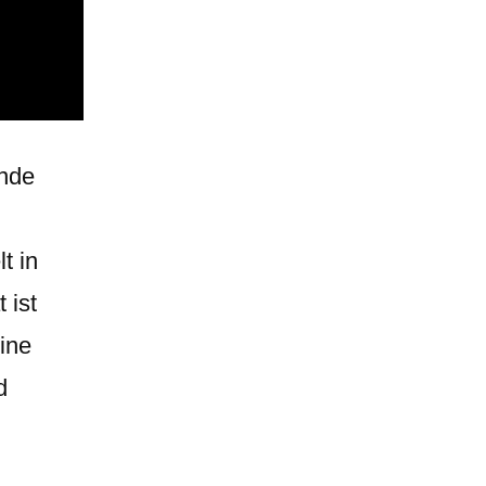
ende
t in
 ist
eine
d