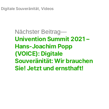
Veröffentlicht
Digitale Souveränität
,
Videos
in
rheriger
Nächster
Nächster Beitrag
Univention Summit 2021 –
itrag:
Beitrag:
Hans-Joachim Popp
(VOICE): Digitale
Souveränität: Wir brauchen
Sie! Jetzt und ernsthaft!