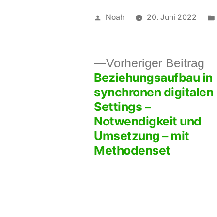
Veröffentlicht
Noah
20. Juni 2022
von
Vo
Vorheriger Beitrag
Beziehungsaufbau in
Be
Beitragsnavigation
synchronen digitalen
Settings –
Notwendigkeit und
Umsetzung – mit
Methodenset