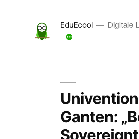
Zum
Inhalt
EduEcool
Digitale L
springen
Univention
Ganten: „B
Sovereignt