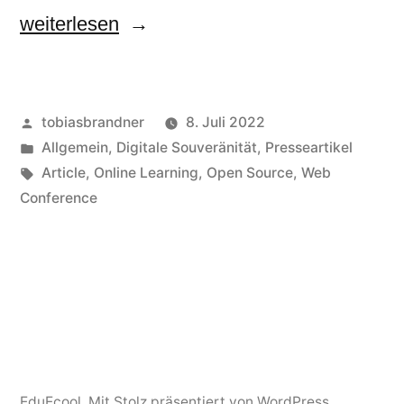
„Microsoft
weiterlesen
Teams
darf
Veröffentlicht
tobiasbrandner
8. Juli 2022
nicht
von
Veröffentlicht
Allgemein
,
Digitale Souveränität
,
Presseartikel
mehr
in
Schlagwörter:
Article
,
Online Learning
,
Open Source
,
Web
an
Conference
Schulen
benutzt
werden“
EduEcool
,
Mit Stolz präsentiert von WordPress.